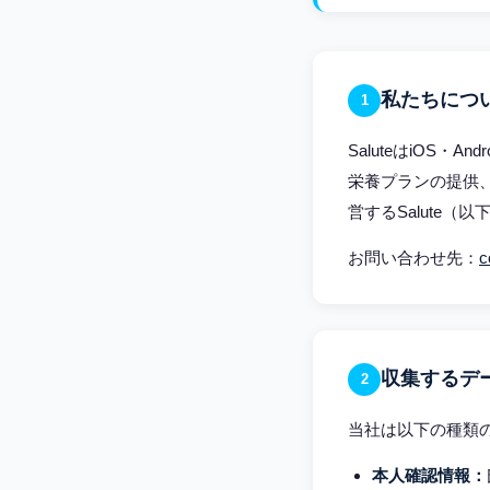
私たちにつ
1
SaluteはiOS
栄養プランの提供、
営するSalute
お問い合わせ先：
c
収集するデ
2
当社は以下の種類
本人確認情報：