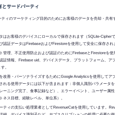
有とサードパーティ
ーティのマーケティング目的のためにお客様のデータを売却・共有
はお客様のデバイスにローカルで保存されます（SQLite-Ciphe
認証データはFirebaseおよびFirestoreを使用して安全に保存さ
管理、不正使用防止および認証のためにFirebaseとFirestore
証情報、Firebase uid、デバイスデータ、プラットフォーム、
ます。
改善・パーソナライズするためにGoogle Analyticsを使用して
される使用データには以下が含まれます：非個人識別パラメータを
レーニング完了、食事記録など）、エラーイベント、ユーザー属性
トネス目標、経験レベル、単位系）。
ティの支払い処理業者としてRevenueCatを使用しています。Reve
詳細、デバイス識別子など、サブスクリプションの処理に必要な個