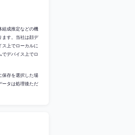
体組成推定などの機
ります。当社は顔デ
イス上でローカルに
ムでデバイス上でロ
。
に保存を選択した場
データは処理後ただ