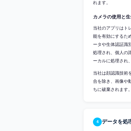
れます。
カメラの使用と生
当社のアプリはト
能を有効にするた
ータや生体認証識
処理され、個人の
ーカルに処理され
当社は顔認識技術
合を除き、画像や
ちに破棄されます
データを処
4