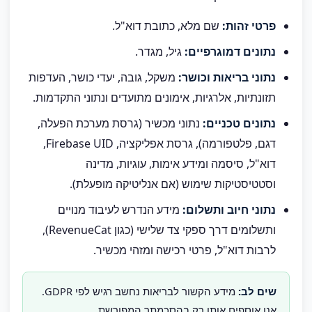
פרטי זהות:
שם מלא, כתובת דוא"ל.
נתונים דמוגרפיים:
גיל, מגדר.
נתוני בריאות וכושר:
משקל, גובה, יעדי כושר, העדפות
תזונתיות, אלרגיות, אימונים מתועדים ונתוני התקדמות.
נתונים טכניים:
נתוני מכשיר (גרסת מערכת הפעלה,
דגם, פלטפורמה), גרסת אפליקציה, Firebase UID,
דוא"ל, סיסמה ומידע אימות, עוגיות, מדינה
וסטטיסטיקות שימוש (אם אנליטיקה מופעלת).
נתוני חיוב ותשלום:
מידע הנדרש לעיבוד מנויים
ותשלומים דרך ספקי צד שלישי (כגון RevenueCat),
לרבות דוא"ל, פרטי רכישה ומזהי מכשיר.
מידע הקשור לבריאות נחשב רגיש לפי GDPR.
אנו אוספים אותו רק בהסכמתך המפורשת.