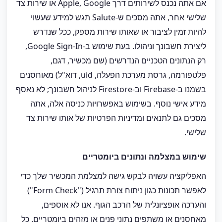
אם אתה נכנס לשירותים דרך Apple, Google או שירות צד
שלישי אחר, אתה מסכים ש-Salute תגש למידע שעשוי
להיות זמין לציבור או שאותו שירות מספק, ככל שנדרש
ליצירת חשבונך וניהולו. בעת שימוש ב-Google Sign-In,
רק הנתונים הטכניים הנדרשים (שם מכשיר, דגם,
פלטפורמה, גרסת מערכת הפעלה, uid, דוא"ל) מאוחסנים
בשמנו ב-Firebase וב-Firestore לניהול חשבונך; לא נאסף
מידע אישי נוסף. בשימוש באפשרויות כניסה אלה, אתה
מסכים גם לתנאים ומדיניות הפרטיות של אותו שירות צד
שלישי.
שימוש במצלמה ונתונים ביומטריים
האפליקציה עשויה לבקש גישה למצלמת המכשיר שלך כדי
לאפשר תכונות כגון ניתוח צורת תרגיל ("Form Check")
והערכה אופציונלית של הרכב הגוף. אנו לא אוספים,
מאחסנים או משתפים נתוני פנים או מזהים ביומטריים. כל